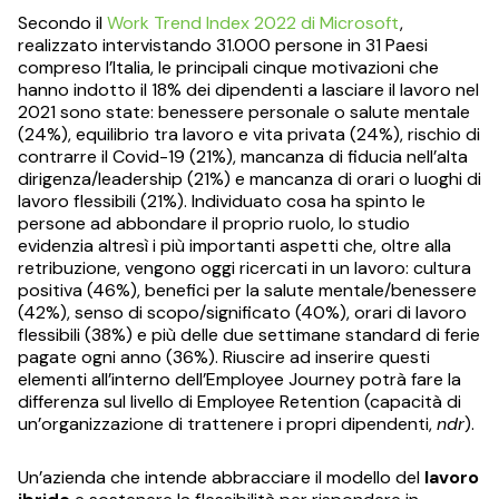
Secondo il
Work Trend Index 2022 di Microsoft
,
realizzato intervistando 31.000 persone in 31 Paesi
compreso l’Italia, le principali cinque motivazioni che
hanno indotto il 18% dei dipendenti a lasciare il lavoro nel
2021 sono state: benessere personale o salute mentale
(24%), equilibrio tra lavoro e vita privata (24%), rischio di
contrarre il Covid-19 (21%), mancanza di fiducia nell’alta
dirigenza/leadership (21%) e mancanza di orari o luoghi di
lavoro flessibili (21%). Individuato cosa ha spinto le
persone ad abbondare il proprio ruolo, lo studio
evidenzia altresì i più importanti aspetti che, oltre alla
retribuzione, vengono oggi ricercati in un lavoro: cultura
positiva (46%), benefici per la salute mentale/benessere
(42%), senso di scopo/significato (40%), orari di lavoro
flessibili (38%) e più delle due settimane standard di ferie
pagate ogni anno (36%). Riuscire ad inserire questi
elementi all’interno dell’Employee Journey potrà fare la
differenza sul livello di Employee Retention (capacità di
un’organizzazione di trattenere i propri dipendenti,
ndr
).
Un’azienda che intende abbracciare il modello del
lavoro