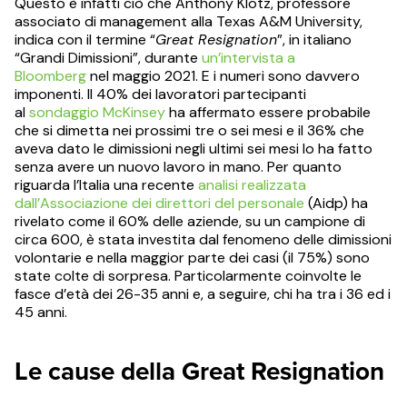
Questo è infatti ciò che Anthony Klotz, professore
associato di management alla Texas A&M University,
indica con il termine “
Great Resignation
”, in italiano
“Grandi Dimissioni”, durante
un’intervista a
Bloomberg
nel maggio 2021. E i numeri sono davvero
imponenti. Il 40% dei lavoratori partecipanti
al
sondaggio McKinsey
ha affermato essere probabile
che si dimetta nei prossimi tre o sei mesi e il 36% che
aveva dato le dimissioni negli ultimi sei mesi lo ha fatto
senza avere un nuovo lavoro in mano. Per quanto
riguarda l’Italia una recente
analisi realizzata
dall’Associazione dei direttori del personale
(Aidp) ha
rivelato come il 60% delle aziende, su un campione di
circa 600, è stata investita dal fenomeno delle dimissioni
volontarie e nella maggior parte dei casi (il 75%) sono
state colte di sorpresa. Particolarmente coinvolte le
fasce d’età dei 26-35 anni e, a seguire, chi ha tra i 36 ed i
45 anni.
Le cause della Great Resignation