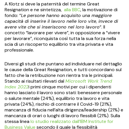
A Klotz si deve la paternità del termine Great
Resignation e ne sintetizza,
alla BBC
, la motivazione di
fondo: “
Le persone hanno acquisito una maggiore
capacità di inserire il lavoro nelle loro vite, invece di
avere vite che si inseriscono nel loro lavoro
“. Il
concetto “lavorare per vivere”, in opposizione a “vivere
per lavorare”, riconquista così tutta la sua forza nella
scia di un riscoperto equilibrio tra vita privata e vita
professionale.
Diversi gli studi che puntano ad individuare nel dettaglio
le cause della Great Resignation, e tutti concordano sul
fatto che la retribuzione non rientra tra le principali.
Stando ai risultati rilevati dal
Microsoft Work Trend
Index 2022
i primi cinque motivi per cui i dipendenti
hanno lasciato il lavoro sono stati: benessere personale
o salute mentale (24%), equilibrio tra lavoro e vita
privata (24%), rischio di contrarre il Covid-19 (21%),
mancanza di fiducia nell’alta dirigenza/leadership (21%) e
mancanza di orari o luoghi di lavoro flessibili (21%). Sulla
stessa linea
lo studio realizzato dall’IBM Institute for
Business Value
secondo il quale la flessibilità